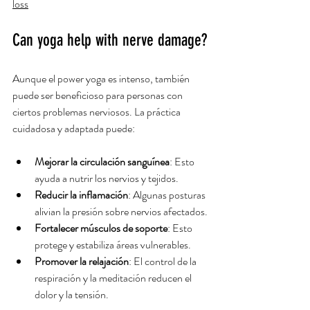
loss
Can yoga help with nerve damage?
Aunque el power yoga es intenso, también 
puede ser beneficioso para personas con 
ciertos problemas nerviosos. La práctica 
cuidadosa y adaptada puede:
Mejorar la circulación sanguínea
: Esto 
ayuda a nutrir los nervios y tejidos.
Reducir la inflamación
: Algunas posturas 
alivian la presión sobre nervios afectados.
Fortalecer músculos de soporte
: Esto 
protege y estabiliza áreas vulnerables.
Promover la relajación
: El control de la 
respiración y la meditación reducen el 
dolor y la tensión.