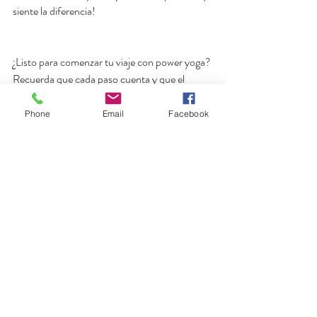
siente la diferencia!
¿Listo para comenzar tu viaje con power yoga? 
Recuerda que cada paso cuenta y que el 
camino hacia un cuerpo y mente sanos es una 
aventura que vale la pena disfrutar. ¡Nos 
Phone
Email
Facebook
vemos en la esterilla!
Entradas recientes
Ver todo