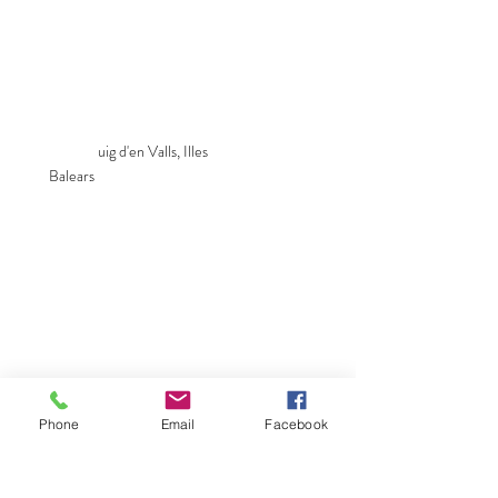
RESTEZ DANS LA ZONE
Hôtel Xereca
Carrer Torrent, s/n,
07813 Puig d'en Valls, Illes
Balears
uig d'en Valls, Illes
Balears
Phone
Email
Facebook