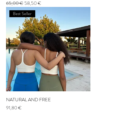
Prix original
Prix promotionnel
65,00 €
58,50 €
Best Seller
NATURAL AND FREE
Prix
91,80 €