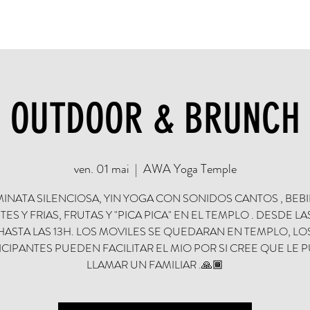
vicios
Réservez en ligne
Événements
Shop
C
OUTDOOR & BRUNCH
ven. 01 mai
  |  
AWA Yoga Temple
INATA SILENCIOSA, YIN YOGA CON SONIDOS CANTOS , BEB
TES Y FRIAS, FRUTAS Y "PICA PICA" EN EL TEMPLO . DESDE LA
HASTA LAS 13H. LOS MOVILES SE QUEDARAN EN TEMPLO, LO
ICIPANTES PUEDEN FACILITAR EL MIO POR SI CREE QUE LE 
LLAMAR UN FAMILIAR .🙏🏾