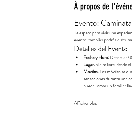
À propos de l'évén
Evento: Caminata 
Te espero para vivir una experien
evento, también podrás disfrutar
Detalles del Evento
Fecha y Hora:
 Desde las 
Lugar:
 al aire libre  desde e
Moviles:
 Los móviles se que
sensaciones durante una cami
pueda llamar un familiar ll
Afficher plus