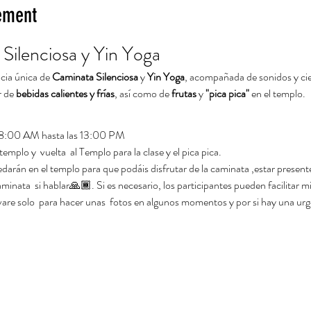
ement
Silenciosa y Yin Yoga
cia única de 
Caminata Silenciosa
 y 
Yin Yoga
, acompañada de sonidos y cie
 de 
bebidas calientes y frías
, así como de 
frutas
 y 
"pica pica"
 en el templo.
08:00 AM hasta las 13:00 PM
l templo y  vuelta  al Templo para la clase y el pica pica.
darán en el templo para que podáis disfrutar de la caminata ,estar presente 
nata  si hablar🙏🏾. Si es necesario, los participantes pueden facilitar mi 
evare solo  para hacer unas  fotos en algunos momentos y por si hay una urg