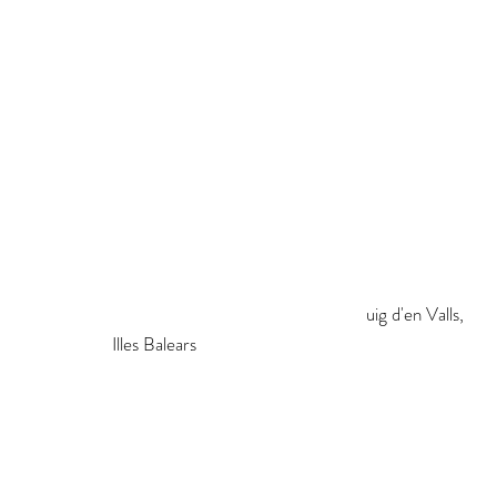
Hôtel Xereca
Carrer Torrent, s/n,
07813 Puig d'en Valls, Illes Balears
uig d'en Valls,
Illes Balears