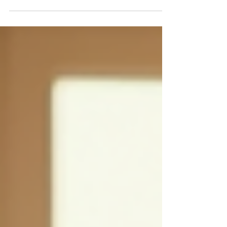
está revolucionando la forma en que cuidamos nuestro
cuerpo y mente. En este post, te voy a explicar por qué
los yoga Pilates fusion benefits son tan increíbles y cómo
pueden ayudarte a sentirte mejor, más fuerte y en
equilibrio. ¡Vamos a ello! Por qué los yoga Pilates fusion
benefits son ideales para ti La combinación de yoga y
pilates no es casualidad. Ambas prá