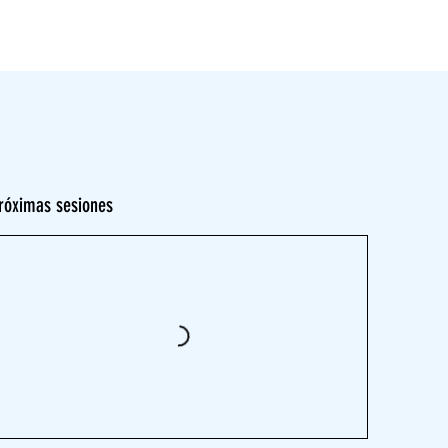
log
Contacto
róximas sesiones