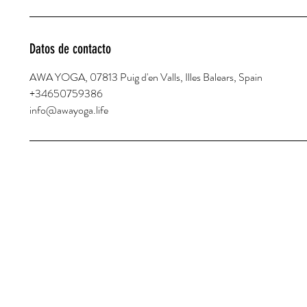
m
i
n
Datos de contacto
AWA YOGA, 07813 Puig d'en Valls, Illes Balears, Spain
+34650759386
info@awayoga.life