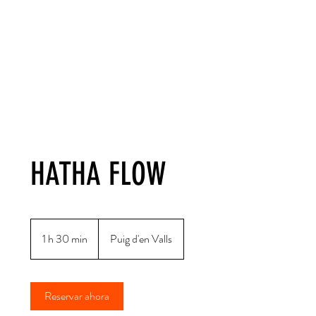
AWA YOGA
HATHA FLOW
1 h 30 min
1
Puig d'en Valls
3
0
Reservar ahora